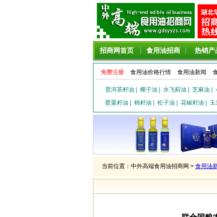
招商网首页
食用油招商
热销产
免费注册
食用油价格行情
食用油新闻
普洱茶籽油
|
椰子油
|
水飞蓟油
|
芝麻油
|
罂粟籽油
|
棉籽油
|
松子油
|
花椒籽油
|
玉
当前位置：中外高端食用油招商网 >
食用油