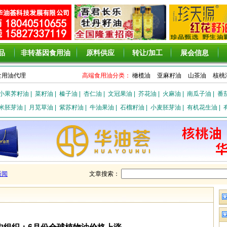
品
非转基因食用油
原料供应
转让/加工
展会信息
食用油代理
高端食用油分类：
橄榄油
亚麻籽油
山茶油
核桃
小果荠籽油
|
菜籽油
|
榛子油
|
杏仁油
|
文冠果油
|
芥花油
|
火麻油
|
南瓜子油
|
番
米胚芽油
|
月苋草油
|
紫苏籽油
|
牛油果油
|
石榴籽油
|
小麦胚芽油
|
有机花生油
|
新闻
文章搜索：