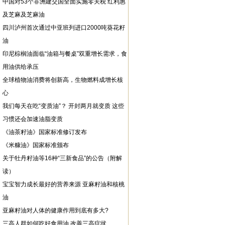
中国对53个非洲建交国全面实施零关税 红利惠
及芝麻及芝麻油
四川泸州首次通过中亚班列进口2000吨葵花籽
油
印尼棕榈油面临“油箱与餐桌”双重增长需求，食
用油供给承压
全球植物油消费将创新高，生物燃料成增长核
心
我们每天在吃“变质油”？ 开封两月就变质 这些
习惯还会加速油脂变质
《油茶籽油》国家标准修订发布
《米糠油》国家标准颁布
关于牡丹籽油等16种“三新食品”的公告（附解
读）
宝宝智力成长最好的营养来源 亚麻籽油和核桃
油
亚麻籽油对人体的健康作用到底有多大?
三高人群如何吃好食用油 改善三高症状