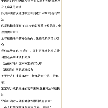
中国对53个非洲建交国全面实施零关税 红利惠
及芝麻及芝麻油
四川泸州首次通过中亚班列进口2000吨葵花籽
油
印尼棕榈油面临“油箱与餐桌”双重增长需求，食
用油供给承压
全球植物油消费将创新高，生物燃料成增长核
心
我们每天在吃“变质油”？ 开封两月就变质 这些
习惯还会加速油脂变质
《油茶籽油》国家标准修订发布
《米糠油》国家标准颁布
关于牡丹籽油等16种“三新食品”的公告（附解
读）
宝宝智力成长最好的营养来源 亚麻籽油和核桃
油
亚麻籽油对人体的健康作用到底有多大?
三高人群如何吃好食用油 改善三高症状