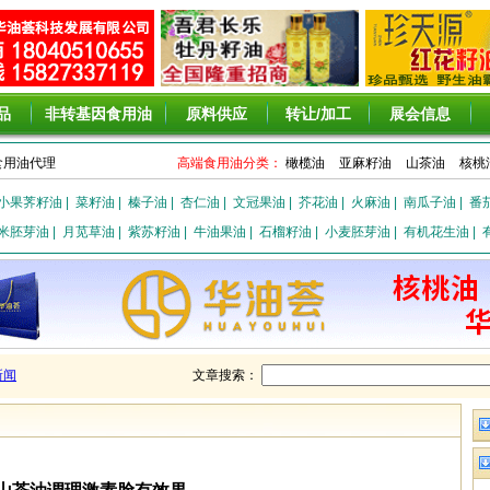
品
非转基因食用油
原料供应
转让/加工
展会信息
食用油代理
高端食用油分类：
橄榄油
亚麻籽油
山茶油
核桃
小果荠籽油
|
菜籽油
|
榛子油
|
杏仁油
|
文冠果油
|
芥花油
|
火麻油
|
南瓜子油
|
番
米胚芽油
|
月苋草油
|
紫苏籽油
|
牛油果油
|
石榴籽油
|
小麦胚芽油
|
有机花生油
|
新闻
文章搜索：