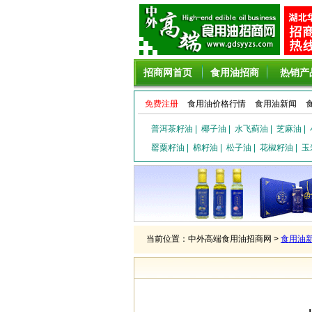
招商网首页
食用油招商
热销产
免费注册
食用油价格行情
食用油新闻
普洱茶籽油
|
椰子油
|
水飞蓟油
|
芝麻油
|
罂粟籽油
|
棉籽油
|
松子油
|
花椒籽油
|
玉
当前位置：中外高端食用油招商网 >
食用油