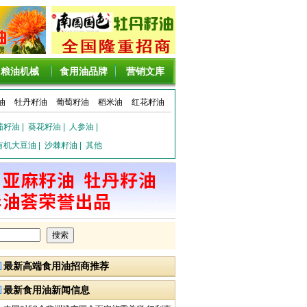
粮油机械
食用油品牌
营销文库
油
牡丹籽油
葡萄籽油
稻米油
红花籽油
茄籽油
|
葵花籽油
|
人参油
|
有机大豆油
|
沙棘籽油
|
其他
最新高端食用油招商推荐
最新食用油新闻信息